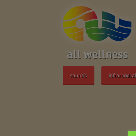
all wellness
sauna’s
infraroodca