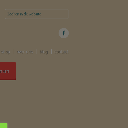
shop
over ons
blog
contact
mam