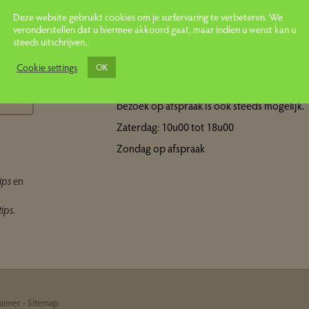
Deze website gebruikt cookies om je surfervaring te verbeteren. We
veronderstellen dat u hiermee akkoord gaat, maar indien u wenst kan u
steeds uitschrijven..
Openingsuren showroom
ps
Cookie settings
OK
Maandag tot vrijdag: 10u00 tot 18u00 Een
bezoek op afspraak is ook steeds mogelijk.
Zaterdag: 10u00 tot 18u00
Zondag op afspraak
ips en
ips.
laimer
-
Sitemap