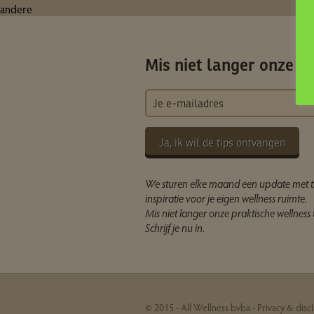
andere
Mis niet langer onze ti
Ja, ik wil de tips ontvangen
We sturen elke maand een update met t
inspiratie voor je eigen wellness ruimte.
Mis niet langer onze praktische wellness t
Schrijf je nu in.
© 2015 - All Wellness bvba -
Privacy & disc