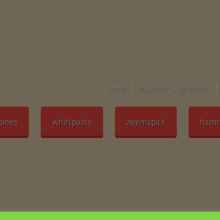
home
maatwerk & projecten
bines
whirlpools
zwemspa’s
ham