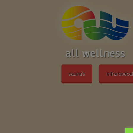
all wellness
sauna’s
infraroodca