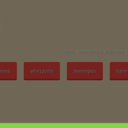
home
maatwerk & projecten
bines
whirlpools
zwemspa’s
ham