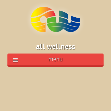
all wellness
menu