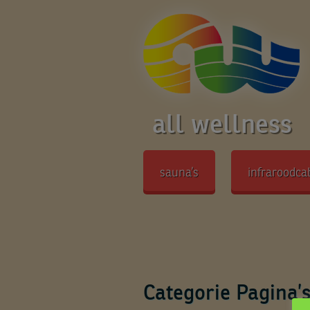
all wellness
sauna’s
infraroodca
Categorie Pagina’