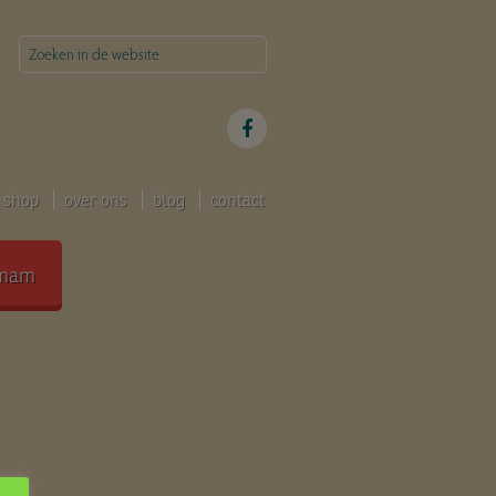
shop
over ons
blog
contact
mam