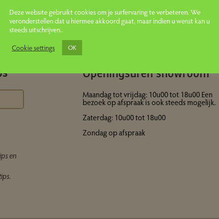
Deze website gebruikt cookies om je surfervaring te verbeteren. We
veronderstellen dat u hiermee akkoord gaat, maar indien u wenst kan u
steeds uitschrijven..
Cookie settings
OK
Openingsuren showroom
ps
Maandag tot vrijdag: 10u00 tot 18u00 Een
bezoek op afspraak is ook steeds mogelijk.
Zaterdag: 10u00 tot 18u00
Zondag op afspraak
ips en
ips.