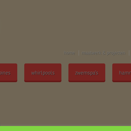
home
maatwerk & projecten
bines
whirlpools
zwemspa’s
ham
s