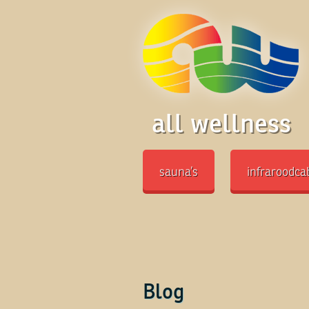
all wellness
sauna’s
infraroodca
Blog