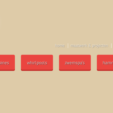
home
maatwerk & projecten
bines
whirlpools
zwemspa’s
ham