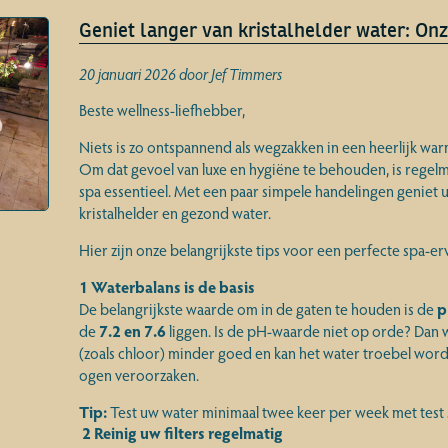
Geniet langer van kristalhelder water: Onz
20 januari 2026 door Jef Timmers
Beste wellness-liefhebber,
Niets is zo ontspannend als wegzakken in een heerlijk war
Om dat gevoel van luxe en hygiëne te behouden, is rege
spa essentieel. Met een paar simpele handelingen geniet u
kristalhelder en gezond water.
Hier zijn onze belangrijkste tips voor een perfecte spa-er
1 Waterbalans is de basis
De belangrijkste waarde om in de gaten te houden is de
p
de
7.2 en 7.6
liggen. Is de pH-waarde niet op orde? Dan 
(zoals chloor) minder goed en kan het water troebel worde
ogen veroorzaken.
Tip:
Test uw water minimaal twee keer per week met test st
2
Reinig uw filters regelmatig