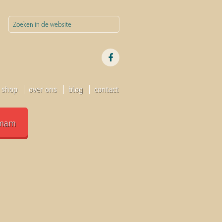
shop
over ons
blog
contact
mam