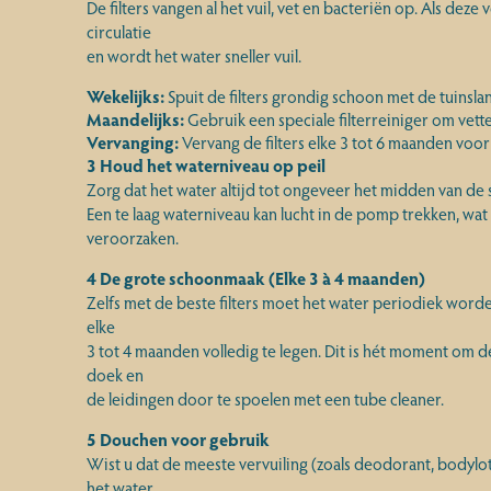
De filters vangen al het vuil, vet en bacteriën op. Als dez
circulatie
en wordt het water sneller vuil.
Wekelijks:
Spuit de filters grondig schoon met de tuinsla
Maandelijks:
Gebruik een speciale filterreiniger om vette
Vervanging:
Vervang de filters elke 3 tot 6 maanden voor
3
Houd het waterniveau op peil
Zorg dat het water altijd tot ongeveer het midden van d
Een te laag waterniveau kan lucht in de pomp trekken, wat
veroorzaken.
4
De grote schoonmaak (Elke 3 à 4 maanden)
Zelfs met de beste filters moet het water periodiek word
elke
3 tot 4 maanden volledig te legen. Dit is hét moment om d
doek en
de leidingen door te spoelen met een tube cleaner.
5 Douchen voor gebruik
Wist u dat de meeste vervuiling (zoals deodorant, bodylo
het water