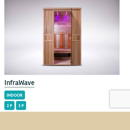
InfraWave
INDOOR
2 P
3 P
De InfraWave infraroodcabine bestaat uit origineel
Canadees Redcederhout. Deze infraroodcabine is
voorzien van de laatste nieuwe ontwikkeling op het