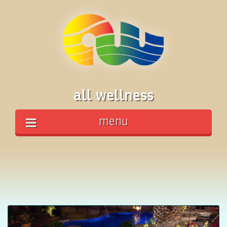
all wellness
menu