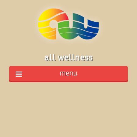
all wellness
menu