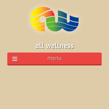
all wellness
menu