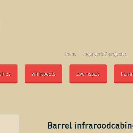
home
maatwerk & projecten
bines
whirlpools
zwemspa’s
ham
Barrel infraroodcabin