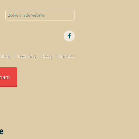
shop
over ons
blog
contact
mam
e