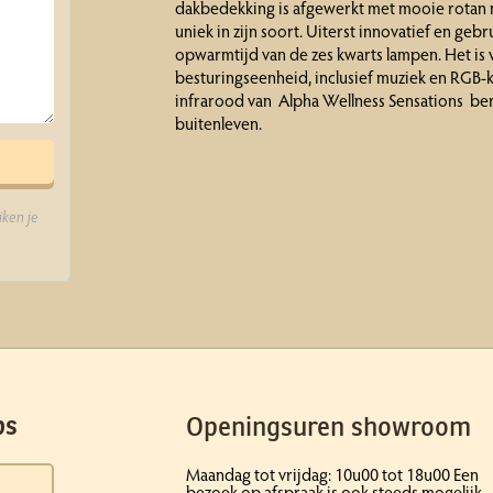
dakbedekking is afgewerkt met mooie rotan m
uniek in zijn soort. Uiterst innovatief en gebr
opwarmtijd van de zes kwarts lampen. Het is v
besturingseenheid, inclusief muziek en RGB-
infrarood van Alpha Wellness Sensations bere
buitenleven.
ken je
Openingsuren showroom
ps
Maandag tot vrijdag: 10u00 tot 18u00 Een
bezoek op afspraak is ook steeds mogelijk.