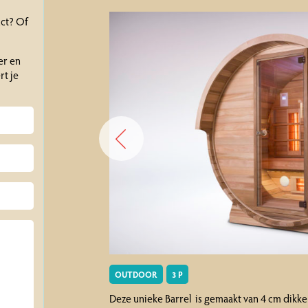
uct? Of
er en
t je
OUTDOOR
3 P
Deze unieke Barrel is gemaakt van 4 cm dikke