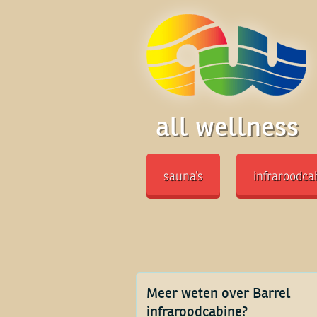
all wellness
sauna’s
infraroodca
Meer weten over Barrel
infraroodcabine?