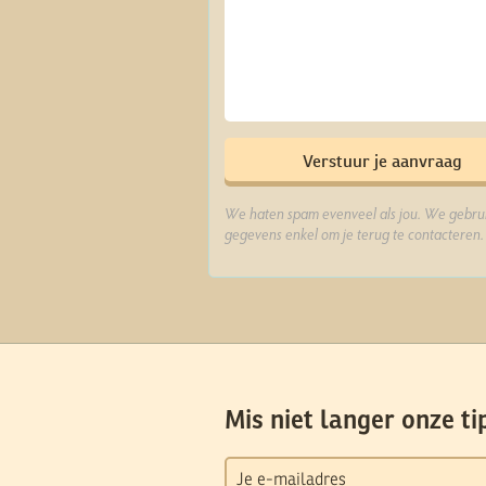
We haten spam evenveel als jou. We gebrui
gegevens enkel om je terug te contacteren.
Mis niet langer onze ti