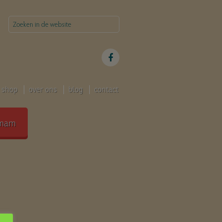
shop
over ons
blog
contact
mam