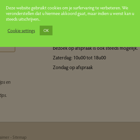
Deze website gebruikt cookies om je surfervaring te verbeteren. We
veronderstellen dat u hiermee akkoord gaat, maar indien u wenst kan u
steeds uitschrijven..
Openingsuren showroom
ps
Cookie settings
OK
Maandag tot vrijdag: 10u00 tot 18u00 Een
bezoek op afspraak is ook steeds mogelijk.
Zaterdag: 10u00 tot 18u00
Zondag op afspraak
ips en
ips.
laimer
-
Sitemap