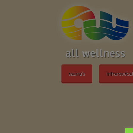
all wellness
sauna’s
infraroodca