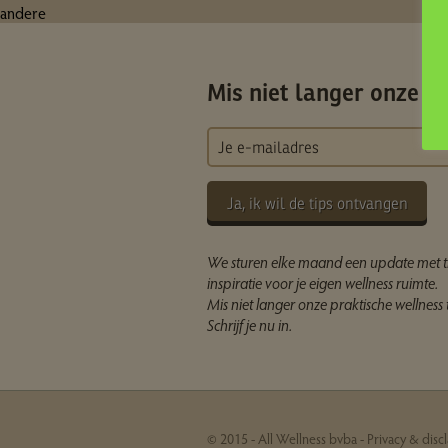
andere
Mis niet langer onze ti
Ja, ik wil de tips ontvangen
We sturen elke maand een update met t
inspiratie voor je eigen wellness ruimte.
Mis niet langer onze praktische wellness t
Schrijf je nu in.
© 2015 - All Wellness bvba -
Privacy & disc