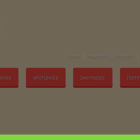
home
maatwerk & projecten
bines
whirlpools
zwemspa’s
ham