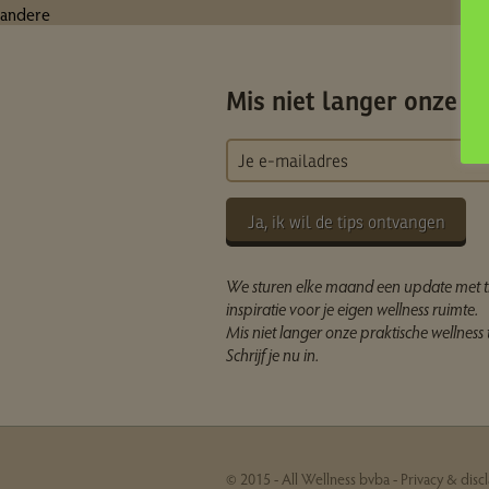
andere
Mis niet langer onze ti
Ja, ik wil de tips ontvangen
We sturen elke maand een update met t
inspiratie voor je eigen wellness ruimte.
Mis niet langer onze praktische wellness t
Schrijf je nu in.
© 2015 - All Wellness bvba -
Privacy & disc