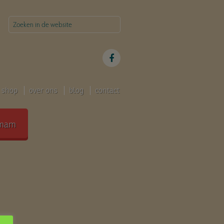
shop
over ons
blog
contact
mam