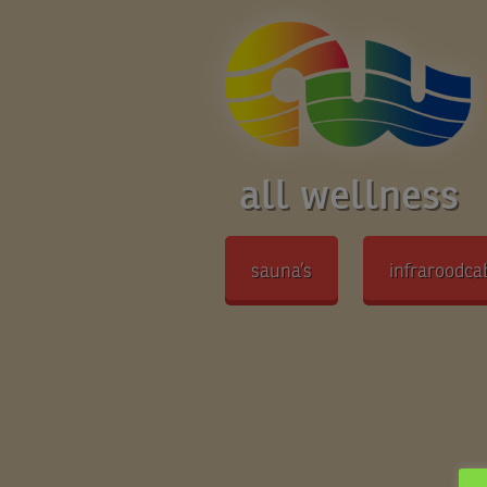
all wellness
sauna’s
infraroodca