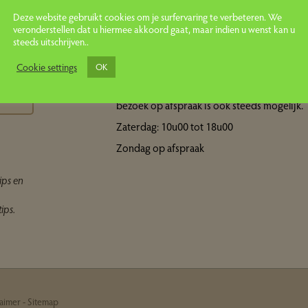
Deze website gebruikt cookies om je surfervaring te verbeteren. We
veronderstellen dat u hiermee akkoord gaat, maar indien u wenst kan u
steeds uitschrijven..
Openingsuren showroom
ps
Cookie settings
OK
Maandag tot vrijdag: 10u00 tot 18u00 Een
bezoek op afspraak is ook steeds mogelijk.
Zaterdag: 10u00 tot 18u00
Zondag op afspraak
ips en
ips.
laimer
-
Sitemap