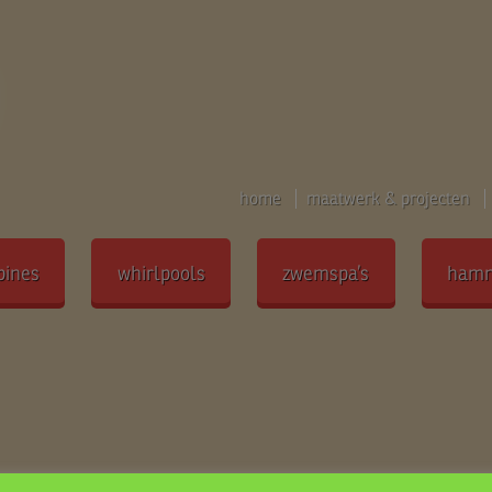
home
maatwerk & projecten
bines
whirlpools
zwemspa’s
ham