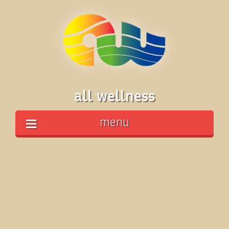
all wellness
menu