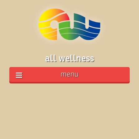
all wellness
menu