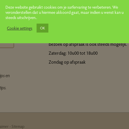
Deze website gebruikt cookies om je surfervaring te verbeteren. We
veronderstellen dat u hiermee akkoord gaat, maar indien u wenst kan u
steeds uitschrijven..
Openingsuren showroom
ps
Cookie settings
OK
Maandag tot vrijdag: 10u00 tot 18u00 Een
bezoek op afspraak is ook steeds mogelijk.
Zaterdag: 10u00 tot 18u00
Zondag op afspraak
ips en
ips.
laimer
-
Sitemap