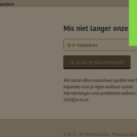
andere
Mis niet langer onze ti
Ja, ik wil de tips ontvangen
We sturen elke maand een update met t
inspiratie voor je eigen wellness ruimte.
Mis niet langer onze praktische wellness t
Schrijf je nu in.
© 2015 - All Wellness bvba -
Privacy & disc