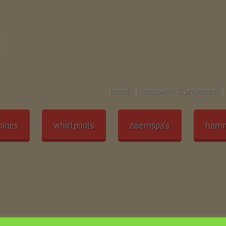
home
maatwerk & projecten
bines
whirlpools
zwemspa’s
ham