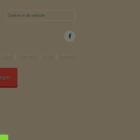
shop
over ons
blog
contact
mam