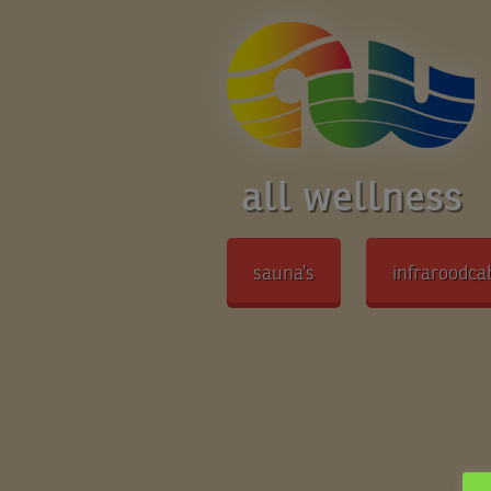
all wellness
sauna’s
infraroodca