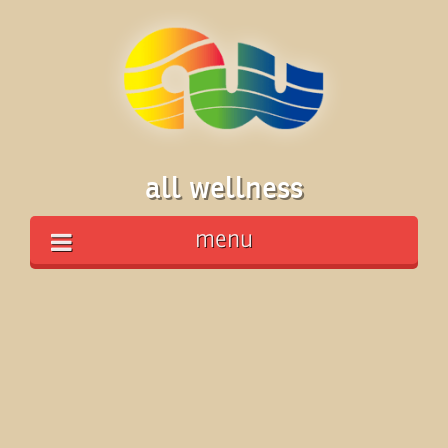
all wellness
menu