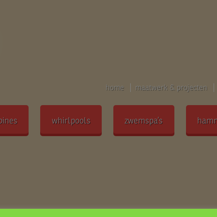
home
maatwerk & projecten
bines
whirlpools
zwemspa’s
ham