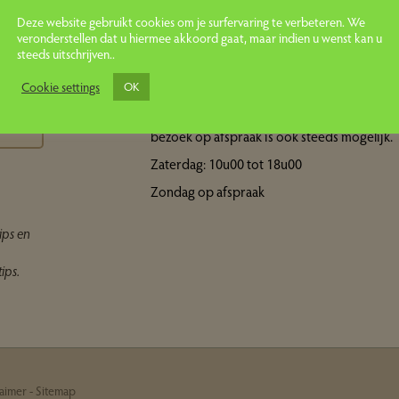
Deze website gebruikt cookies om je surfervaring te verbeteren. We
veronderstellen dat u hiermee akkoord gaat, maar indien u wenst kan u
steeds uitschrijven..
Openingsuren showroom
ps
Cookie settings
OK
Maandag tot vrijdag: 10u00 tot 18u00 Een
bezoek op afspraak is ook steeds mogelijk.
Zaterdag: 10u00 tot 18u00
Zondag op afspraak
ips en
ips.
laimer
-
Sitemap