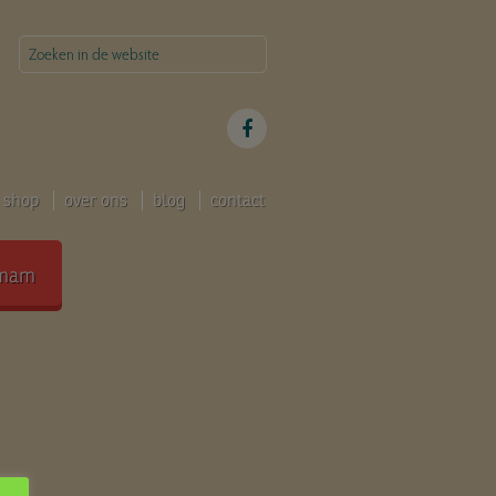
shop
over ons
blog
contact
mam