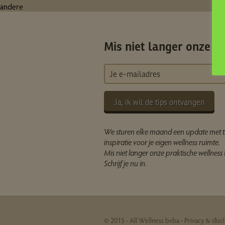
andere
Mis niet langer onze ti
Ja, ik wil de tips ontvangen
We sturen elke maand een update met t
inspiratie voor je eigen wellness ruimte.
Mis niet langer onze praktische wellness t
Schrijf je nu in.
© 2015 - All Wellness bvba -
Privacy & disc