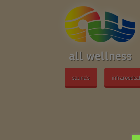
all wellness
sauna’s
infraroodca