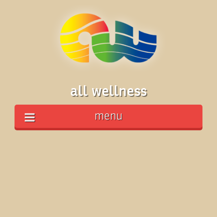
all wellness
menu