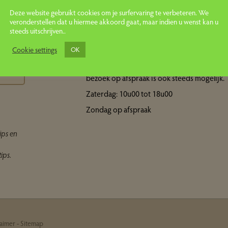
Deze website gebruikt cookies om je surfervaring te verbeteren. We
veronderstellen dat u hiermee akkoord gaat, maar indien u wenst kan u
steeds uitschrijven..
Openingsuren showroom
ps
Cookie settings
OK
Maandag tot vrijdag: 10u00 tot 18u00 Een
bezoek op afspraak is ook steeds mogelijk.
Zaterdag: 10u00 tot 18u00
Zondag op afspraak
ips en
ips.
laimer
-
Sitemap