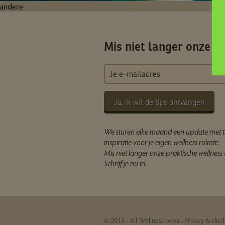
andere
Mis niet langer onze ti
Ja, ik wil de tips ontvangen
We sturen elke maand een update met t
inspiratie voor je eigen wellness ruimte.
Mis niet langer onze praktische wellness t
Schrijf je nu in.
© 2015 - All Wellness bvba -
Privacy & disc