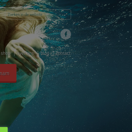
shop
over ons
blog
contact
mam