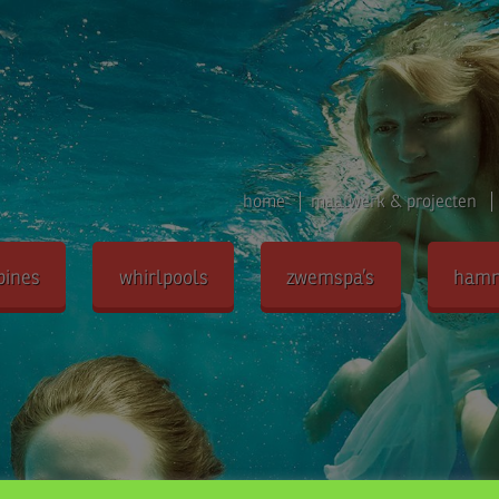
home
maatwerk & projecten
bines
whirlpools
zwemspa’s
ham