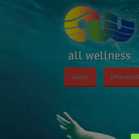
all wellness
sauna’s
infraroodca