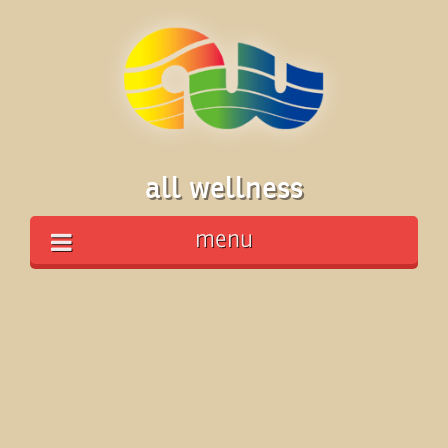
all wellness
menu