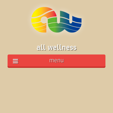
all wellness
menu