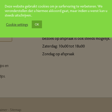
Deze website gebruikt cookies om je surfervaring te verbeteren. We
veronderstellen dat u hiermee akkoord gaat, maar indien u wenst kan u
steeds uitschrijven..
Openingsuren showroom
ps
Cookie settings
OK
Maandag tot vrijdag: 10u00 tot 18u00 Een
bezoek op afspraak is ook steeds mogelijk.
Zaterdag: 10u00 tot 18u00
Zondag op afspraak
ips en
ips.
laimer
-
Sitemap