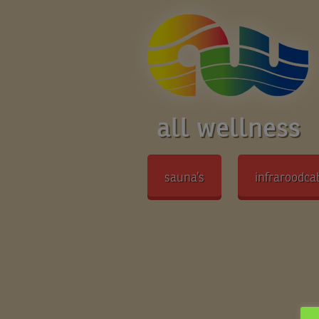
all wellness
sauna’s
infraroodca