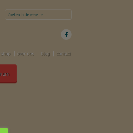
shop
over ons
blog
contact
mam