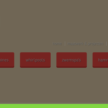
home
maatwerk & projecten
bines
whirlpools
zwemspa’s
ham