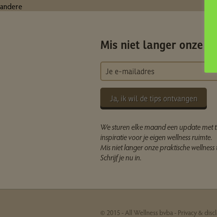
andere
Mis niet langer onze ti
Ja, ik wil de tips ontvangen
We sturen elke maand een update met t
inspiratie voor je eigen wellness ruimte.
Mis niet langer onze praktische wellness t
Schrijf je nu in.
© 2015 - All Wellness bvba -
Privacy & disc