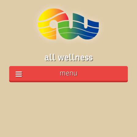
all wellness
menu