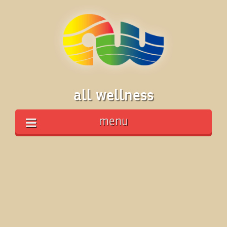
all wellness
menu