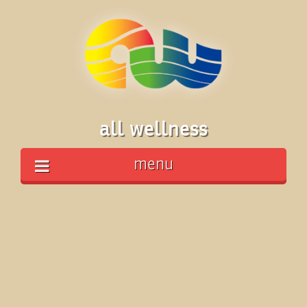
all wellness
menu