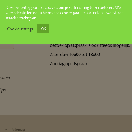
Deze website gebruikt cookies om je surfervaring te verbeteren. We
veronderstellen dat u hiermee akkoord gaat, maar indien u wenst kan u
steeds uitschrijven..
Openingsuren showroom
ps
Cookie settings
OK
Maandag tot vrijdag: 10u00 tot 18u00 Een
bezoek op afspraak is ook steeds mogelijk.
Zaterdag: 10u00 tot 18u00
Zondag op afspraak
ips en
ips.
laimer
-
Sitemap