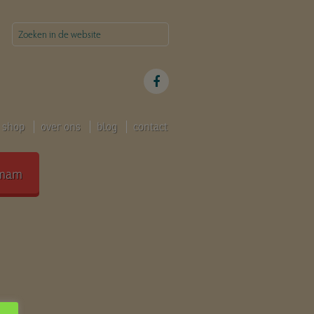
shop
over ons
blog
contact
mam