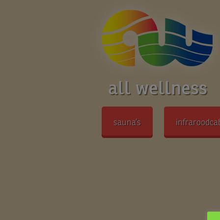
all wellness
sauna’s
infraroodca