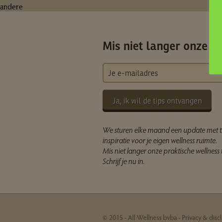
andere
Mis niet langer onze ti
Ja, ik wil de tips ontvangen
We sturen elke maand een update met t
inspiratie voor je eigen wellness ruimte.
Mis niet langer onze praktische wellness t
Schrijf je nu in.
© 2015 - All Wellness bvba -
Privacy & disc