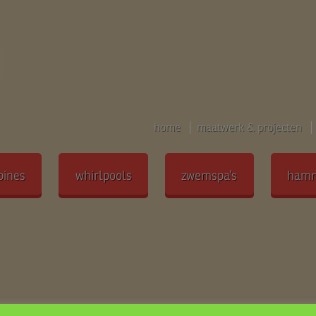
home
maatwerk & projecten
bines
whirlpools
zwemspa’s
ham