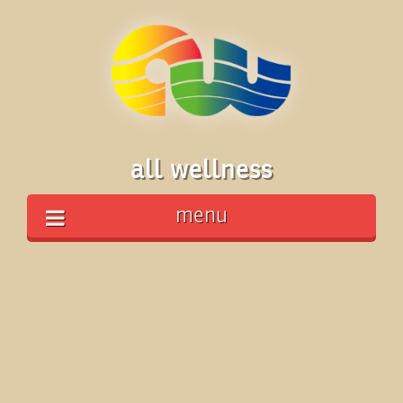
all wellness
menu