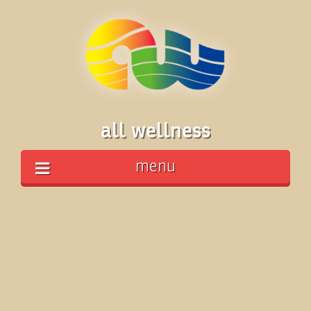
all wellness
menu