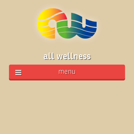
all wellness
menu