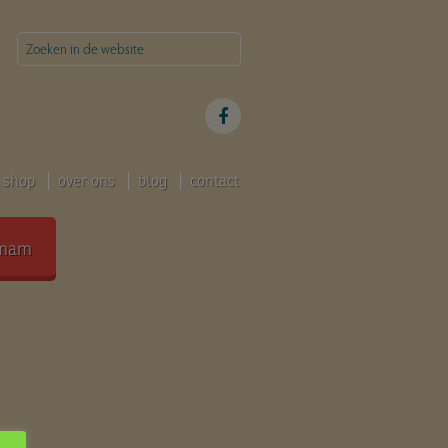
shop
over ons
blog
contact
mam