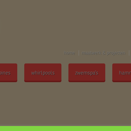
home
maatwerk & projecten
bines
whirlpools
zwemspa’s
ham