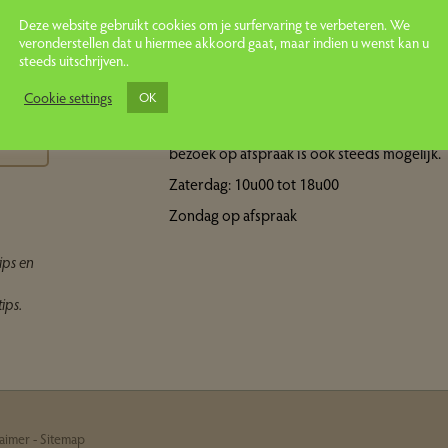
Deze website gebruikt cookies om je surfervaring te verbeteren. We
veronderstellen dat u hiermee akkoord gaat, maar indien u wenst kan u
steeds uitschrijven..
Openingsuren showroom
ps
Cookie settings
OK
Maandag tot vrijdag: 10u00 tot 18u00 Een
bezoek op afspraak is ook steeds mogelijk.
Zaterdag: 10u00 tot 18u00
Zondag op afspraak
ips en
ips.
laimer
-
Sitemap