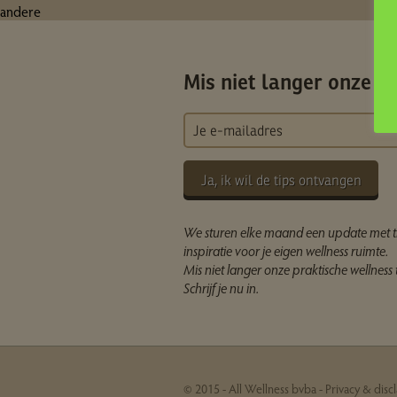
andere
Mis niet langer onze ti
Ja, ik wil de tips ontvangen
We sturen elke maand een update met t
inspiratie voor je eigen wellness ruimte.
Mis niet langer onze praktische wellness t
Schrijf je nu in.
© 2015 - All Wellness bvba -
Privacy & disc