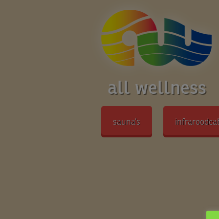
all wellness
sauna’s
infraroodca