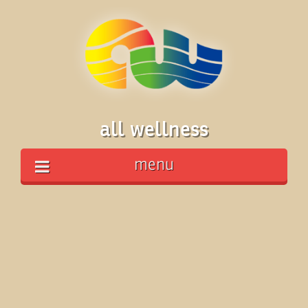
all wellness
menu