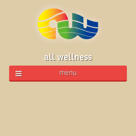
all wellness
menu