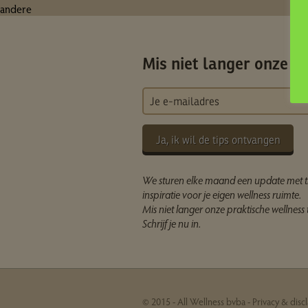
andere
Mis niet langer onze ti
Ja, ik wil de tips ontvangen
We sturen elke maand een update met t
inspiratie voor je eigen wellness ruimte.
Mis niet langer onze praktische wellness t
Schrijf je nu in.
© 2015 - All Wellness bvba -
Privacy & disc