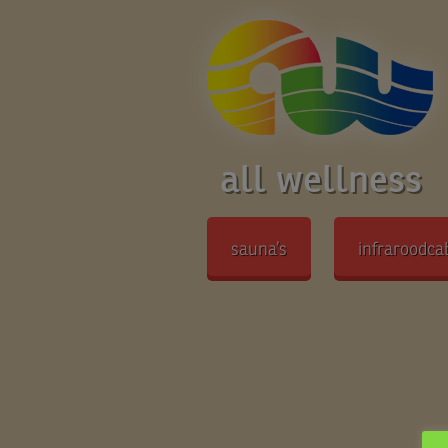
all wellness
sauna’s
infraroodca