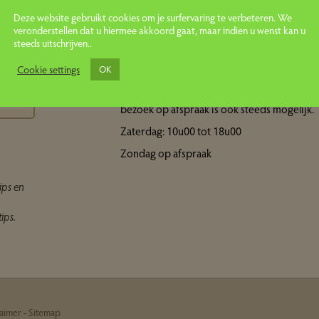
Deze website gebruikt cookies om je surfervaring te verbeteren. We
veronderstellen dat u hiermee akkoord gaat, maar indien u wenst kan u
steeds uitschrijven..
Openingsuren showroom
ps
Cookie settings
OK
Maandag tot vrijdag: 10u00 tot 18u00 Een
bezoek op afspraak is ook steeds mogelijk.
Zaterdag: 10u00 tot 18u00
Zondag op afspraak
ips en
ips.
laimer
-
Sitemap