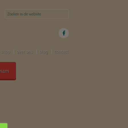
shop
over ons
blog
contact
mam