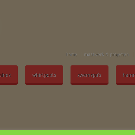
home
maatwerk & projecten
bines
whirlpools
zwemspa’s
ham