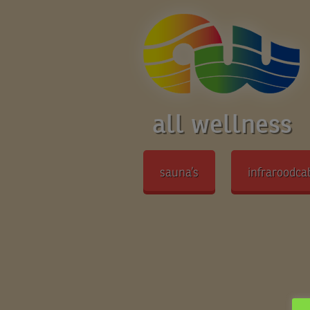
all wellness
sauna’s
infraroodca