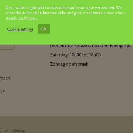
Deze website gebruikt cookies om je surfervaring te verbeteren. We
veronderstellen dat u hiermee akkoord gaat, maar indien u wenst kan u
steeds uitschrijven..
Openingsuren showroom
ps
Cookie settings
OK
Maandag tot vrijdag: 10u00 tot 18u00 Een
bezoek op afspraak is ook steeds mogelijk.
Zaterdag: 10u00 tot 18u00
Zondag op afspraak
ips en
ips.
laimer
-
Sitemap