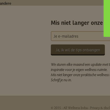
andere
Mis niet langer onze ti
Ja, ik wil de tips ontvangen
We sturen elke maand een update met t
inspiratie voor je eigen wellness ruimte.
Mis niet langer onze praktische wellness t
Schrijf je nu in.
© 2015 - All Wellness bvba -
Privacy & disc