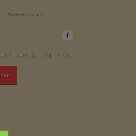
shop
over ons
blog
contact
mam