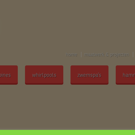
home
maatwerk & projecten
bines
whirlpools
zwemspa’s
ham