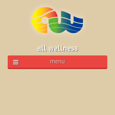
all wellness
menu