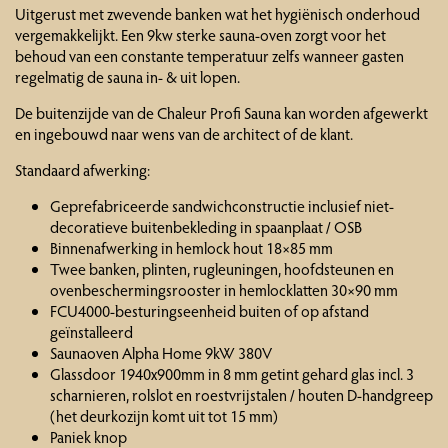
Uitgerust met zwevende banken wat het hygiënisch onderhoud
vergemakkelijkt. Een 9kw sterke sauna-oven zorgt voor het
behoud van een constante temperatuur zelfs wanneer gasten
regelmatig de sauna in- & uit lopen.
De buitenzijde van de Chaleur Profi Sauna kan worden afgewerkt
en ingebouwd naar wens van de architect of de klant.
Standaard afwerking:
Geprefabriceerde sandwichconstructie inclusief niet-
decoratieve buitenbekleding in spaanplaat / OSB
Binnenafwerking in hemlock hout 18×85 mm
Twee banken, plinten, rugleuningen, hoofdsteunen en
ovenbeschermingsrooster in hemlocklatten 30×90 mm
FCU4000-besturingseenheid buiten of op afstand
geïnstalleerd
Saunaoven Alpha Home 9kW 380V
Glassdoor 1940x900mm in 8 mm getint gehard glas incl. 3
scharnieren, rolslot en roestvrijstalen / houten D-handgreep
(het deurkozijn komt uit tot 15 mm)
Paniek knop