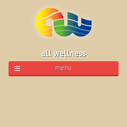
all wellness
menu