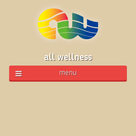
all wellness
menu