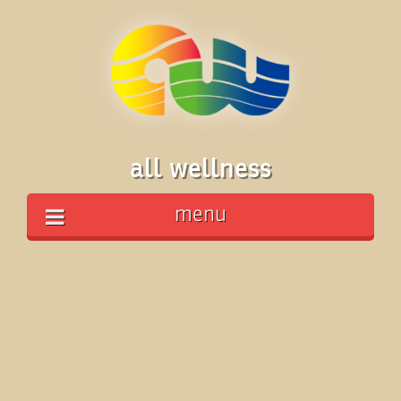
all wellness
menu