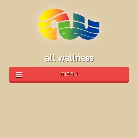
all wellness
menu