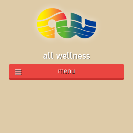
all wellness
menu