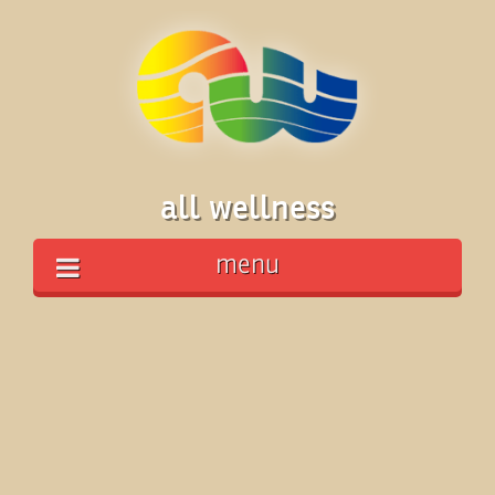
all wellness
menu