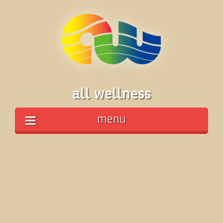
all wellness
menu