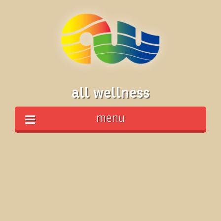
all wellness
menu