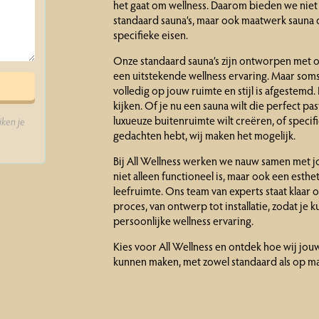
het gaat om wellness. Daarom bieden we niet
standaard sauna’s, maar ook maatwerk sauna d
specifieke eisen.
Onze standaard sauna’s zijn ontworpen met oo
een uitstekende wellness ervaring. Maar soms w
volledig op jouw ruimte en stijl is afgestem
kijken. Of je nu een sauna wilt die perfect pa
luxueuze buitenruimte wilt creëren, of specif
ken je
gedachten hebt, wij maken het mogelijk.
Bij All Wellness werken we nauw samen met 
niet alleen functioneel is, maar ook een esthe
leefruimte. Ons team van experts staat klaar 
proces, van ontwerp tot installatie, zodat je 
persoonlijke wellness ervaring.
Kies voor All Wellness en ontdek hoe wij jo
kunnen maken, met zowel standaard als op ma