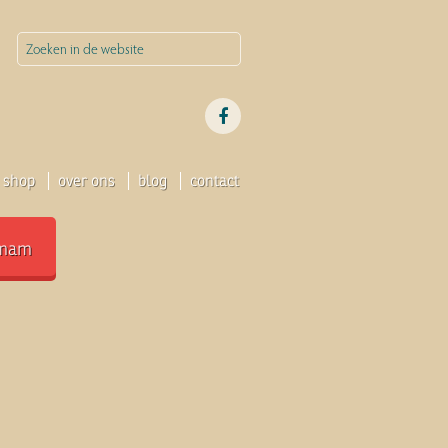
shop
over ons
blog
contact
mam