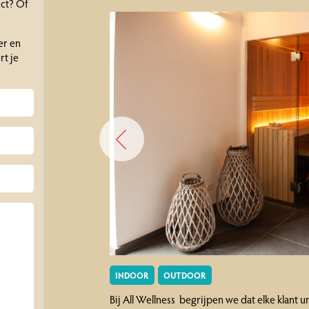
uct? Of
er en
t je
INDOOR
OUTDOOR
Bij All Wellness begrijpen we dat elke klant 