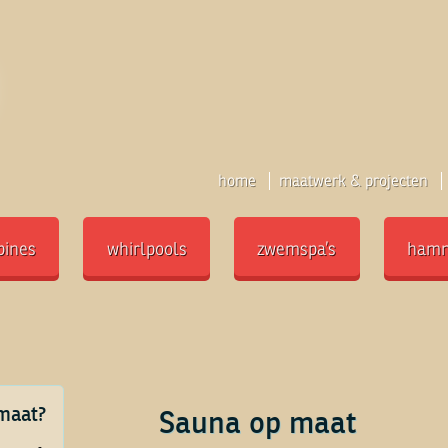
home
maatwerk & projecten
bines
whirlpools
zwemspa’s
ham
maat?
Sauna op maat