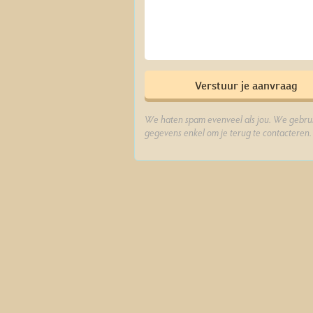
We haten spam evenveel als jou. We gebrui
gegevens enkel om je terug te contacteren.