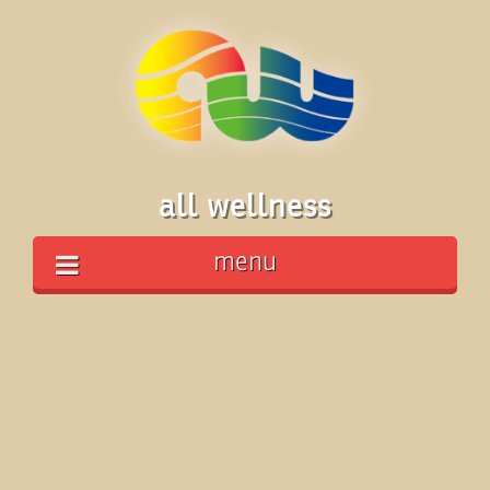
all wellness
menu