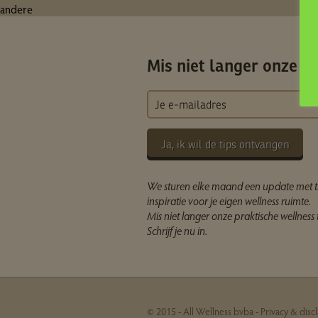
andere
Mis niet langer onze ti
Ja, ik wil de tips ontvangen
We sturen elke maand een update met t
inspiratie voor je eigen wellness ruimte.
Mis niet langer onze praktische wellness t
Schrijf je nu in.
© 2015 - All Wellness bvba -
Privacy & disc