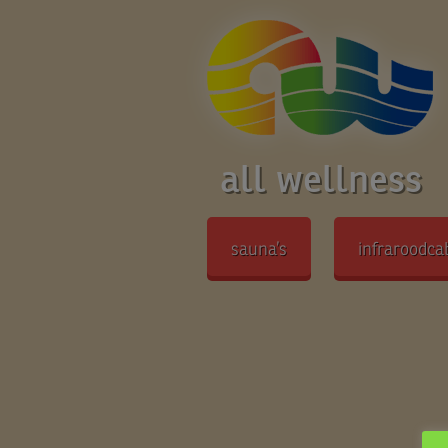
all wellness
sauna’s
infraroodca