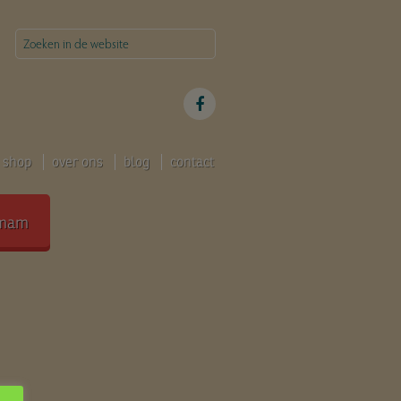
shop
over ons
blog
contact
mam