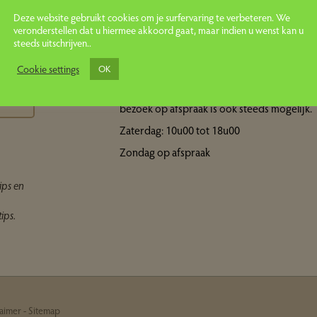
Deze website gebruikt cookies om je surfervaring te verbeteren. We
veronderstellen dat u hiermee akkoord gaat, maar indien u wenst kan u
steeds uitschrijven..
Openingsuren showroom
ps
Cookie settings
OK
Maandag tot vrijdag: 10u00 tot 18u00 Een
bezoek op afspraak is ook steeds mogelijk.
Zaterdag: 10u00 tot 18u00
Zondag op afspraak
ips en
ips.
laimer
-
Sitemap