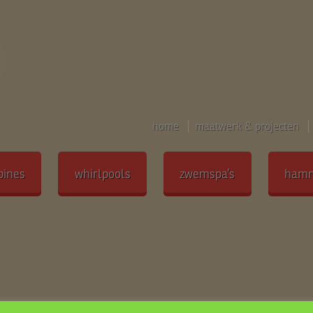
home
maatwerk & projecten
bines
whirlpools
zwemspa’s
ham