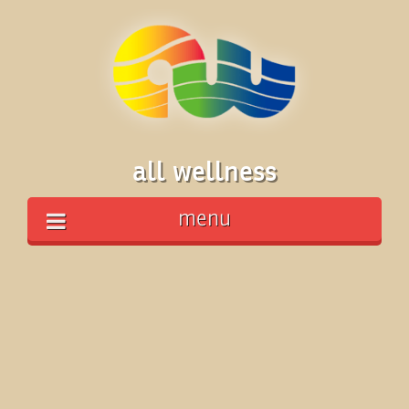
all wellness
menu