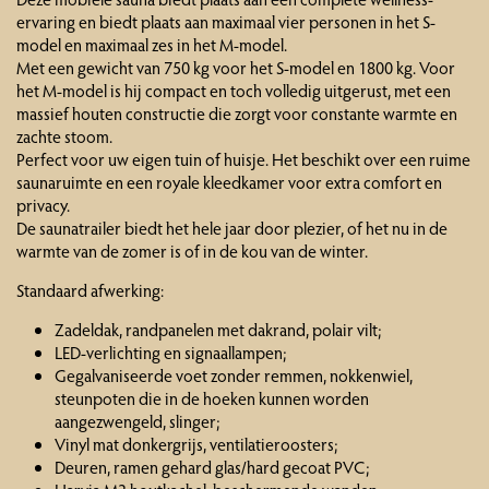
ervaring en biedt plaats aan maximaal vier personen in het S-
model en maximaal zes in het M-model.
Met een gewicht van 750 kg voor het S-model en 1800 kg. Voor
het M-model is hij compact en toch volledig uitgerust, met een
massief houten constructie die zorgt voor constante warmte en
zachte stoom.
Perfect voor uw eigen tuin of huisje. Het beschikt over een ruime
saunaruimte en een royale kleedkamer voor extra comfort en
privacy.
De saunatrailer biedt het hele jaar door plezier, of het nu in de
warmte van de zomer is of in de kou van de winter.
Standaard afwerking:
Zadeldak, randpanelen met dakrand, polair vilt;
LED-verlichting en signaallampen;
Gegalvaniseerde voet zonder remmen, nokkenwiel,
steunpoten die in de hoeken kunnen worden
aangezwengeld, slinger;
Vinyl mat donkergrijs, ventilatieroosters;
Deuren, ramen gehard glas/hard gecoat PVC;