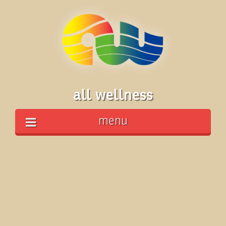
all wellness
menu